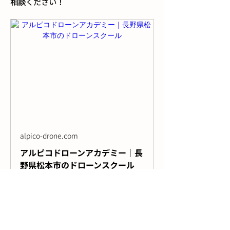
相談ください！
alpico-drone.com
アルピコドローンアカデミー｜長
野県松本市のドローンスクール
アルピコグループが運営するドローン
の国家資格を取得できる、松本市内初
の登録講習機関です。松本駅から徒歩
1分！屋内教習所を完備。空撮、機体
販売なども承ります。