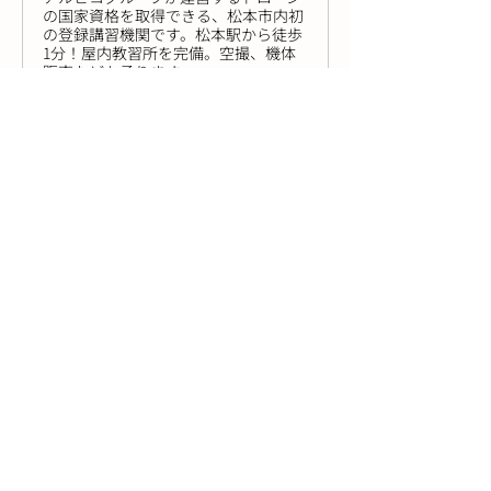
の国家資格を取得できる、松本市内初
の登録講習機関です。松本駅から徒歩
1分！屋内教習所を完備。空撮、機体
販売なども承ります。
← 前の記事
後の記事 →