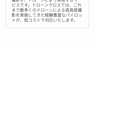
ビスです。ドローンクロスでは、これ
まで数多くのドローンによる高高度撮
影を実施してきた経験豊富なパイロッ
トが、低コストで対応いたします。
下の画像は、今回の撮影地点から南向き
に撮ったもので、奥に富士山が見えてい
ます。長野市の市街地からそう遠くない
場所でも富士山が見えるなんて感動で
す！