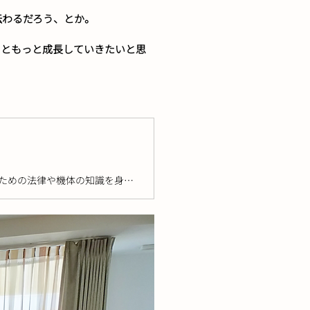
伝わるだろう、とか。
っともっと成長していきたいと思
長野市内の小中学生の子供を対象としたドローン教室です。 操縦だけでなく、飛ばすための法律や機体の知識を身につけるコンテンツもあります。 こちらは長野市子どもの体験・学び応援事業である「みらいハッ！ケンプロジェクト」の体験プログラムです。