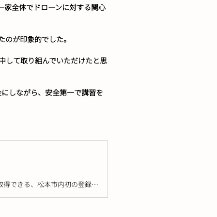
一家全体でドローンに対する関心
たのが印象的でした。
中して取り組んでいただけたと思
全にしながら、安全第一で講習を
アルピコドローンアカデミーは、アルピコグループが運営するドローンの国家資格を取得できる、松本市内初の登録講習機関です。個人〜法人まで幅広くご利用いただけます。