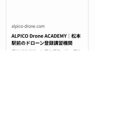
alpico-drone.com
ALPICO Drone ACADEMY｜松本
駅前のドローン登録講習機関
アルピコドローンアカデミーは、アル
ピコグループが運営するドローンの国
家資格を取得できる、松本市内初の登
録講習機関です。個人〜法人まで幅広
くご利用いただけます。